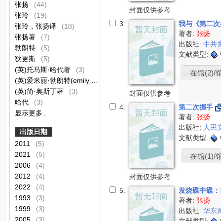
张扬
(44)
封面仅供参考
张玲
(19)
3.
我与《第二
张玲，张扬译
(18)
著者:
张扬
张扬著
(7)
出版社:
中共
勃朗特
(5)
文献类型:
狄更斯
(5)
(英)托马斯·哈代著
(3)
在馆(2)/
(英)爱米丽·勃朗特(emily bronte)著
(3)
(英)简·奥斯丁著
(3)
封面仅供参考
哈代
(3)
4.
第二次握手
显示更多..
著者:
张扬
出版社:
人民
出版日期
文献类型:
2011
(5)
2021
(5)
在馆(1)/
2006
(4)
2012
(4)
封面仅供参考
2022
(4)
5.
发烧碟中碟：
1993
(3)
著者:
张扬
1999
(3)
出版社:
华东
2005
(3)