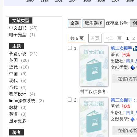
1993
1999
2001
2004
2005
2006
2007
2009
文献类型
保存至书单:
中文图书
(45)
电子光盘
(1)
共 5 页
首页
<上一页
1
2
主题
1.
第二次握手
长篇小说
(21)
著者:
张扬
英国
(20)
出版社:
四川
近代
(18)
文献类型:
中国
(9)
在馆(2)/
现代
(5)
当代
(4)
封面仅供参考
程序设计
(4)
2.
第二次握手：
linux操作系统
(3)
著者:
张扬
教材
(3)
出版社:
四川
英语
(3)
文献类型:
显示更多..
在馆(5)/
著者