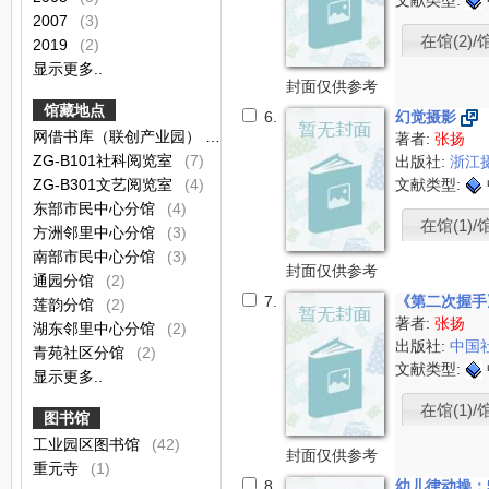
文献类型:
2007
(3)
在馆(2)/
2019
(2)
显示更多..
封面仅供参考
馆藏地点
6.
幻觉摄影
网借书库（联创产业园）
(19)
著者:
张扬
ZG-B101社科阅览室
(7)
出版社:
浙江
ZG-B301文艺阅览室
(4)
文献类型:
东部市民中心分馆
(4)
在馆(1)/
方洲邻里中心分馆
(3)
南部市民中心分馆
(3)
封面仅供参考
通园分馆
(2)
7.
《第二次握手
莲韵分馆
(2)
著者:
张扬
湖东邻里中心分馆
(2)
出版社:
中国
青苑社区分馆
(2)
文献类型:
显示更多..
在馆(1)/
图书馆
工业园区图书馆
(42)
封面仅供参考
重元寺
(1)
8.
幼儿律动操：