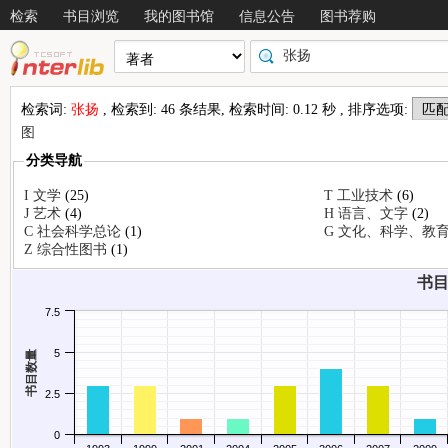
检索
书目浏览
我的图书馆
信息公告
图书荐购
检索词:
张扬
, 检索到: 46 条结果, 检索时间: 0.12 秒 , 排序选项:
图
分类导航
I 文学
(25)
T 工业技术
(6)
J 艺术
(4)
H 语言、文字
(2)
情况
C 社会科学总论
(1)
G 文化、科学、教
Z 综合性图书
(1)
书目
7.5
5
书目数量
2.5
0