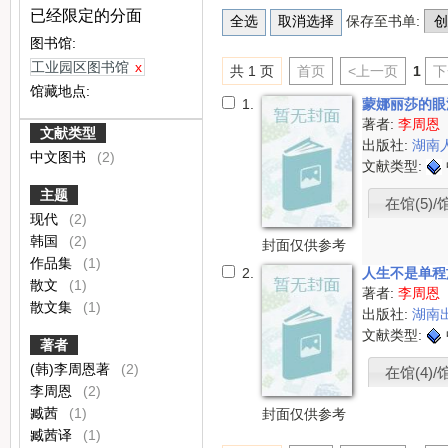
已经限定的分面
保存至书单:
图书馆:
工业园区图书馆
x
共 1 页
首页
<上一页
1
下
馆藏地点:
1.
蒙娜丽莎的
著者:
李周恩
文献类型
出版社:
湖南
中文图书
(2)
文献类型:
主题
在馆(5)/
现代
(2)
韩国
(2)
封面仅供参考
作品集
(1)
2.
人生不是单
散文
(1)
著者:
李周恩
散文集
(1)
出版社:
湖南
文献类型:
著者
(韩)李周恩著
(2)
在馆(4)/
李周恩
(2)
臧茜
(1)
封面仅供参考
臧茜译
(1)