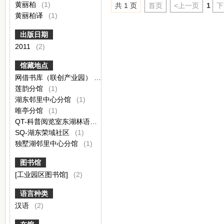
黄丽柏
(1)
共 1 页
首页
<上一页
1
下
黄丽柏译
(1)
出版日期
2011
(2)
馆藏地点
网借书库（联创产业园）
(2)
莲韵分馆
(1)
湖东邻里中心分馆
(1)
唯亭分馆
(1)
QT-科普阅览室东湖林语社区
(1)
SQ-湖东荣域社区
(1)
独墅湖邻里中心分馆
(1)
图书馆
[工业园区图书馆]
(2)
语言种类
汉语
(2)