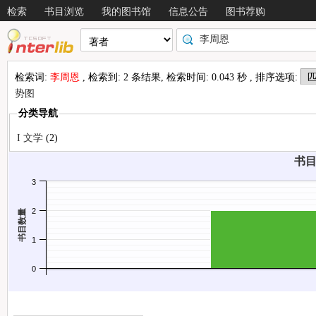
检索
书目浏览
我的图书馆
信息公告
图书荐购
检索词:
李周恩
, 检索到: 2 条结果, 检索时间: 0.043 秒 , 排序选项:
势图
分类导航
情况
I 文学
(2)
书目
3
2
书目数量
1
0