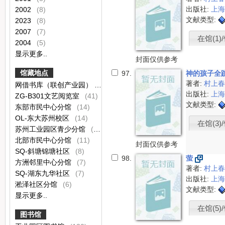
出版社:
上
2002
(8)
文献类型:
2023
(8)
2007
(7)
在馆(1)/
2004
(5)
显示更多..
封面仅供参考
馆藏地点
97.
神的孩子全
著者:
村上
网借书库（联创产业园）
(89)
出版社:
上
ZG-B301文艺阅览室
(41)
文献类型:
东部市民中心分馆
(14)
OL-东大苏州校区
(14)
在馆(3)/
苏州工业园区青少分馆
(12)
北部市民中心分馆
(11)
封面仅供参考
SQ-斜塘锦塘社区
(8)
98.
萤
方洲邻里中心分馆
(7)
著者:
村上
SQ-湖东九华社区
(7)
出版社:
上
淞泽社区分馆
(6)
文献类型:
显示更多..
在馆(5)/
图书馆