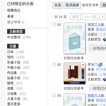
已经限定的分面
保存至书单:
馆藏地点:
著者:
共 14 页
首页
<上一页
4
林少华译
x
91.
活宝三人组
著者:
那须
文献类型
出版社:
二
中文图书
(136)
文献类型:
主题
在馆(6)/
日本
(136)
现代
(132)
封面仅供参考
长篇小说
(58)
92.
罗生门
中篇小说
(25)
著者:
芥川
作品集
(23)
出版社:
上
短篇小说
(21)
文献类型:
随笔
(17)
在馆(2)/
选集
(16)
封面仅供参考
小说集
(11)
93.
活宝三人组
儿童小说
(6)
著者:
那须
显示更多..
出版社:
二