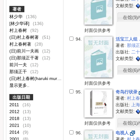
文献类型:
著者
林少华
(136)
在馆(9)/
[林少华译]
(136)
封面仅供参考
村上春树
(92)
(日)村上春树著
(51)
94.
活宝三人组
村上春树著
(28)
著者:
那须
(日)前川一夫画
(12)
出版社:
二
(日)那须正干著
(12)
文献类型:
前川一夫
(12)
在馆(6)/
那须正干
(12)
(日)村上春树(haruki murakami)著
(8)
封面仅供参考
显示更多..
95.
奇鸟行状录
出版日期
著者:
村上
2011
(16)
出版社:
上
文献类型:
2012
(13)
2018
(13)
在馆(1)/
封面仅供参考
2021
(10)
2014
(9)
96.
电视人
2001
(8)
著者:
村上