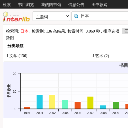
检索
书目浏览
我的图书馆
信息公告
图书荐购
检索词:
日本
, 检索到: 136 条结果, 检索时间: 0.069 秒 , 排序选项:
势图
分类导航
情况
I 文学
(136)
J 艺术
(2)
书目
20
书目数量
10
0
1997
2001
2002
2004
2005
2007
2008
2009
2