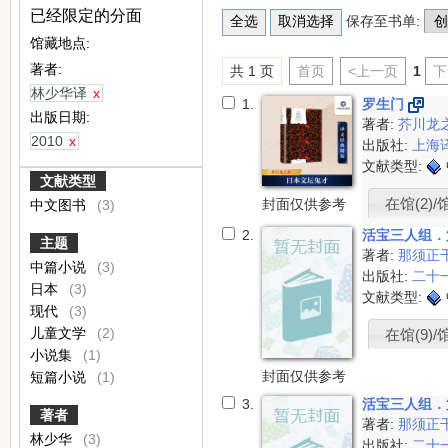
已经限定的分面
保存至书单:
馆藏地点:
著者:
共 1 页
首页
<上一页
1
下
林少华译
x
1.
罗生门
出版日期:
著者:
芥川龙
2010
x
出版社:
上海
文献类型:
文献类型
在馆(2)/
封面仅供参考
中文图书
(3)
2.
活宝三人组．
主题
著者:
那须正
中篇小说
(3)
出版社:
二十
日本
(3)
文献类型:
现代
(3)
儿童文学
(2)
在馆(9)/
小说集
(1)
封面仅供参考
短篇小说
(1)
3.
活宝三人组．
著者
著者:
那须正
林少华
(3)
出版社:
二十