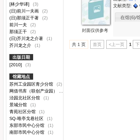
[林少华译]
(3)
文献类型:
(日)前川一夫画
(2)
在馆(6)/
(日)那须正干著
(2)
前川一夫
(2)
封面仅供参考
那须正干
(2)
(日)芥川龙之介著
(1)
共 1 页
首页
<上一页
1
下
芥川龙之介
(1)
出版日期
[2010]
(3)
馆藏地点
苏州工业园区青少分馆
(2)
网借书库（联创产业园）
(2)
泾园北社区分馆
(1)
景城分馆
(1)
青苑社区分馆
(1)
SQ-唯亭戈巷社区
(1)
东部市民中心分馆
(1)
南部市民中心分馆
(1)