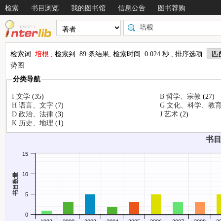
检索
书目浏览
我的图书馆
信息公告
图书荐购
检索词:
培根
, 检索到: 89 条结果, 检索时间: 0.024 秒 , 排序选项:
势图
分类导航
I 文学
(35)
B 哲学、宗教
(27)
H 语言、文字
(7)
G 文化、科学、教
情况
D 政治、法律
(3)
J 艺术
(2)
K 历史、地理
(1)
书目
15
10
书目数量
5
0