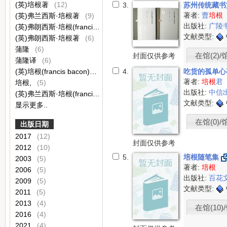
(英)培根著
(12)
3.
苏州传统藏
著者:
曹
培根
(英)弗兰西斯·培根著
(9)
出版社:
广陵
(英)弗朗西斯·培根(francis bacon)著
(6)
文献类型:
(英)弗朗西斯·培根著
(6)
蒲隆
(6)
在馆(2)/
封面仅供参考
蒲隆译
(6)
(英)培根(francis bacon)著
(5)
4.
吃货的孤单
著者:
培根
君
培根,
(5)
出版社:
中信
(英)弗兰西斯·培根(francis bacon)著
(4)
文献类型:
显示更多..
在馆(0)/
出版日期
2017
(12)
封面仅供参考
2012
(10)
5.
培根随笔集
2003
(5)
著者:
培根
2006
(5)
出版社:
百花
2009
(5)
文献类型:
2011
(5)
2013
(4)
在馆(10)/
2016
(4)
2021
(4)