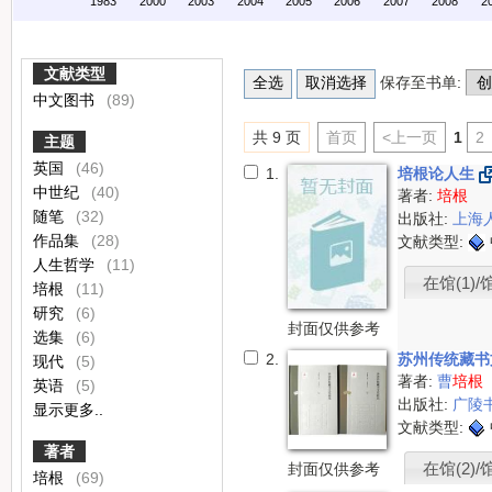
1983
2000
2003
2004
2005
2006
2007
2008
2
文献类型
保存至书单:
中文图书
(89)
共 9 页
首页
<上一页
1
2
主题
英国
(46)
1.
培根论人生
中世纪
(40)
著者:
培根
随笔
(32)
出版社:
上海
作品集
(28)
文献类型:
人生哲学
(11)
在馆(1)/
培根
(11)
研究
(6)
封面仅供参考
选集
(6)
2.
苏州传统藏
现代
(5)
著者:
曹
培根
英语
(5)
出版社:
广陵
显示更多..
文献类型:
著者
在馆(2)/
封面仅供参考
培根
(69)