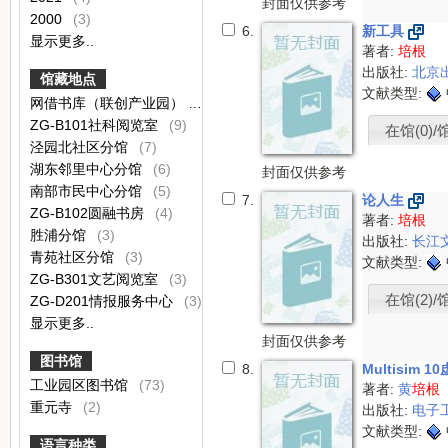
封面仅供参考
2000
(3)
6.
新工具
显示更多..
著者:
培根
出版社:
北京
馆藏地点
文献类型:
网借书库（联创产业园）
(25)
ZG-B101社科阅览室
(9)
在馆(0)/
泾园北社区分馆
(7)
湖东邻里中心分馆
(6)
封面仅供参考
南部市民中心分馆
(5)
7.
论人生
ZG-B102圆融书房
(4)
著者:
培根
胜浦分馆
(3)
出版社:
长江
青苑社区分馆
(3)
文献类型:
ZG-B301文艺阅览室
(3)
在馆(2)/
ZG-D201情报服务中心
(3)
显示更多..
封面仅供参考
图书馆
8.
Multisi
工业园区图书馆
(73)
著者:
黄
培根
重元寺
(2)
出版社:
电子
文献类型:
语言种类