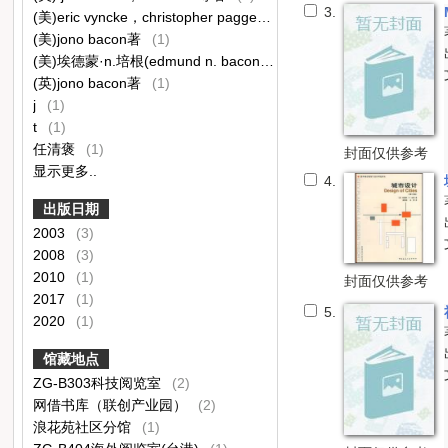
3.
(美)eric vyncke，christopher paggen著
(1)
(美)jono bacon著
(1)
(美)埃德蒙·n.培根(edmund n. bacon)著
(1)
(英)jono bacon著
(1)
j
(1)
t
(1)
任清褒
(1)
封面仅供参考
显示更多..
4.
出版日期
2003
(3)
2008
(3)
2010
(1)
封面仅供参考
2017
(1)
5.
2020
(1)
馆藏地点
ZG-B303科技阅览室
(2)
网借书库（联创产业园）
(2)
浪花苑社区分馆
(1)