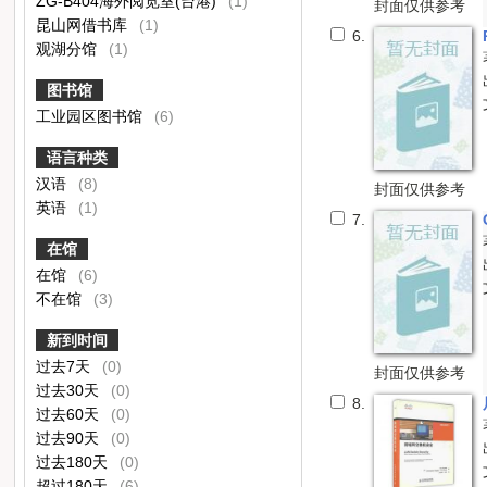
ZG-B404海外阅览室(台港)
(1)
封面仅供参考
昆山网借书库
(1)
6.
观湖分馆
(1)
图书馆
工业园区图书馆
(6)
语言种类
汉语
(8)
封面仅供参考
英语
(1)
7.
在馆
在馆
(6)
不在馆
(3)
新到时间
过去7天
(0)
封面仅供参考
过去30天
(0)
8.
过去60天
(0)
过去90天
(0)
过去180天
(0)
超过180天
(6)