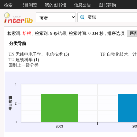
检索
书目浏览
我的图书馆
信息公告
图书荐购
检索词:
培根
, 检索到: 9 条结果, 检索时间: 0.034 秒 , 排序选项:
分类导航
TN 无线电电子学、电信技术
(3)
TP 自动化技术、
布情况
TU 建筑科学
(1)
回到上一级分类
4
书目数量
2
0
2003
20