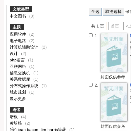
文献类型
保
中文图书
(9)
共 1 页
首页
<
主题
应用软件
(2)
1.
电子电路
(2)
计算机辅助设计
(2)
设计
(2)
php语言
(1)
互联网络
(1)
信息交换机
(1)
封面仅供参考
关系数据库
(1)
2.
分布式操作系统
(1)
城市规划
(1)
显示更多..
著者
培根
(4)
黄培根
(2)
封面仅供参考
(美) jean bacon, tim harris等著
(1)