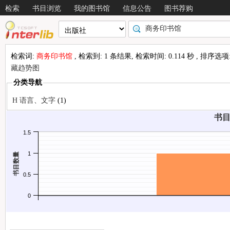
检索
书目浏览
我的图书馆
信息公告
图书荐购
检索词:
商务印书馆
, 检索到: 1 条结果, 检索时间: 0.114 秒 , 排序选项
藏趋势图
分类导航
情况
H 语言、文字
(1)
书目
1.5
1
书目数量
0.5
0