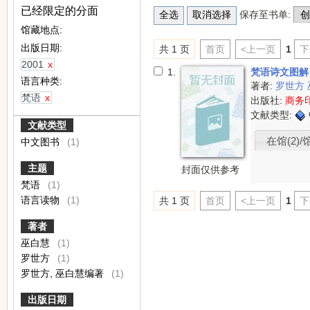
已经限定的分面
保存至书单:
馆藏地点:
出版日期:
共 1 页
首页
<上一页
1
下
2001
x
1.
梵语诗文图
语言种类:
著者:
罗世方
梵语
x
出版社:
商务
文献类型:
文献类型
在馆(2)/
中文图书
(1)
主题
封面仅供参考
梵语
(1)
语言读物
(1)
共 1 页
首页
<上一页
1
下
著者
巫白慧
(1)
罗世方
(1)
罗世方, 巫白慧编著
(1)
出版日期