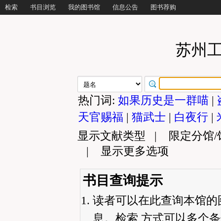
检索
书目浏览
我的图书馆
信息公告
图书荐购
苏州
热门词:
如果历史是一群喵
|
天官赐福
|
猫武士
|
白夜行
|
显示文献类型
|
限定分馆
|
显示更多选项
书目查询提示
读者可以在此查询本馆的
息。检索 方式可以多个