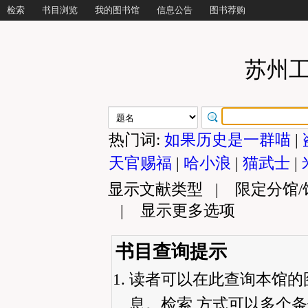
检索
书目浏览
我的图书馆
信息公告
图书荐购
苏州
热门词:
如果历史是一群喵
|
天官赐福
|
哈小浪
|
猫武士
|
显示文献类型
|
限定分馆
|
显示更多选项
书目查询提示
读者可以在此查询本馆的
息。检索 方式可以多个